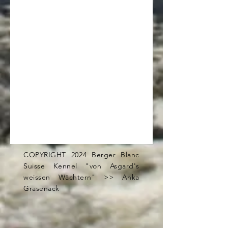
COPYRIGHT 2024 Berger Blanc
Suisse Kennel "von Asgard's
weissen Wächtern" >> Anka
Grasenack