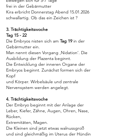
bewegen sich für 5-7 Tage
frei in der Gebärmutter
Kira erbricht Donnerstag Abend
15.01.2026
schwallartig. Ob das ein Zeichen ist ?
3. Trächtigkeitswoche
Tag 15 - 22
Die Embryos nisten sich am
Tag 19
in der
Gebärmutter ein.
Man nennt diesen Vorgang ‚Nidation‘. Die
Ausbildung der Plazenta beginnt.
Die Entwicklung der inneren Organe der
Embryos beginnt. Zunächst formen sich der
Kopf
und Körper. Wirbelsäule und zentrale
Nervensystem werden angelegt.
4. Trächtigkeitswoche
Der Embryo beginnt mit der Anlage der
Leber, Kiefer, Zähne, Augen, Ohren, Nase,
Rücken,
Extremitäten, Magen.
Die Kleinen sind jetzt etwas walnussgroß
und sind gleichmäßig im Uterus der Hündin