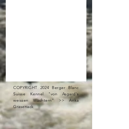
COPYRIGHT 2024 Berger Blanc
Suisse Kennel "von Asgard's
weissen Wächtern" >> Anka
Grasenack